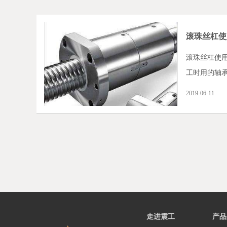
滚珠丝杠使
滚珠丝杠使
工时用的轴
2019-06-11
走进震工
产品